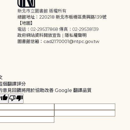
新北市立圖書館 版權所有
總館地址：220218 新北市板橋區貴興路139號
【地圖】
電話：02-29537868 傳真：02-29538139
政府網站資料開放宣告
|
隱私權聲明
圖書館信箱：cad2170001@ntpc.gov.tw
文
這個翻譯評分
的意見回饋將用於協助改善 Google 翻譯品質