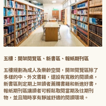
五樓：開架閱覽區、新書區、報紙期刊區
五樓規劃為成人及樂齡空間，開架閱覽區除了
多樣的中、外文書籍，還設有寬敞的閱讀桌，
新書區則定期上架讀者薦購書籍和新進好書，
報紙期刊區讓讀者可輕鬆取閱當期及往期刊
物，並且隨時享有靜謐舒適的閱讀環境。