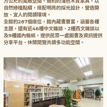
方公尺的寬敞空間。簡約的淺色木質家具，以
自然綠植點綴，搭配明亮的採光設計，營造開
放、宜人的閱讀環境。
全館約287個座位，館內藏書豐富，涵蓋各種
主題，還有近46種中文雜誌、2種西文雜誌以
及9種國內報紙，提供民眾一處圖書及資訊提供