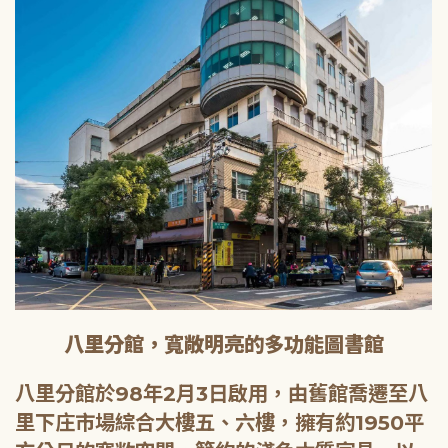
八里分館，寬敞明亮的多功能圖書館
八里分館於98年2月3日啟用，由舊館喬遷至八
里下庄市場綜合大樓五、六樓，擁有約1950平