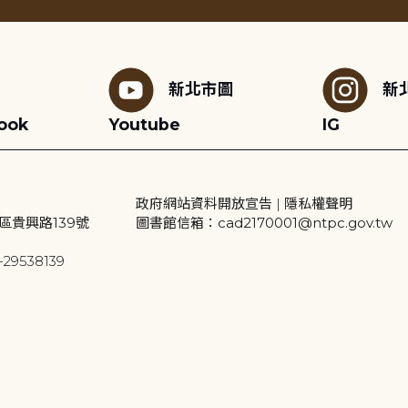
新北市圖
新
ook
Youtube
IG
政府網站資料開放宣告
|
隱私權聲明
區貴興路139號
圖書館信箱：cad2170001@ntpc.gov.tw
29538139