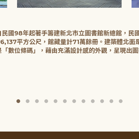
民國98年起著手籌建新北市立圖書館新總館，民國1
6,137平方公尺，館藏量計71萬餘冊。建築體北
是「數位條碼」，藉由充滿設計感的外觀，呈現出圖