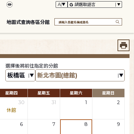
地圖式查詢各區分館
選擇後將前往指定的分館
星期四
星期五
星期六
星期日
30
31
1
2
休館
6
7
8
9