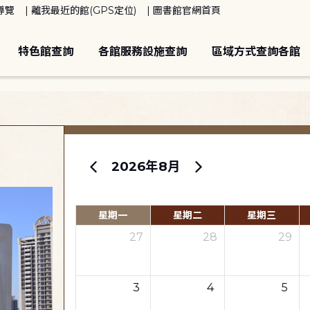
導覽
離我最近的館(GPS定位)
圖書館官網首頁
特色館查詢
各館服務設施查詢
區域方式查詢各館
2026年8月
星期一
星期二
星期三
27
28
29
3
4
5