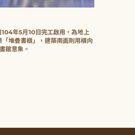
04年5月10日完工啟用，為地上
面是「堆疊書櫃」，建築南面則用橫向
書館意象。