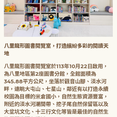
八里龍形圖書閱覽室，打造繽紛多彩的閱讀天
地
八里龍形圖書閱覽室於113年10月22日啟用，
為八里地區第2座圖書分館，全館面積為
345.88平方公尺，坐落於觀音山腳、淡水河
畔，遠眺大屯山、七星山，鄰近有以打造永續
校園為目標的米倉國小，自然生態資源豐富，
附近的淡水河潮間帶、挖子尾自然保留區以及
大坌坑文化、十三行文化等皆是最佳的自然生