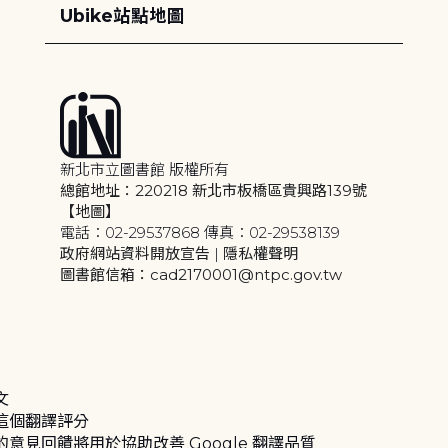
Ubike站點地圖
新北市立圖書館 版權所有
總館地址：220218 新北市板橋區貴興路139號
【地圖】
電話：02-29537868 傳真：02-29538139
政府網站資料開放宣告
|
隱私權聲明
圖書館信箱：cad2170001@ntpc.gov.tw
文
這個翻譯評分
的意見回饋將用於協助改善 Google 翻譯品質