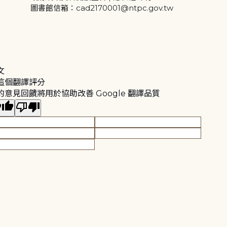
圖書館信箱：cad2170001@ntpc.gov.tw
文
這個翻譯評分
的意見回饋將用於協助改善 Google 翻譯品質