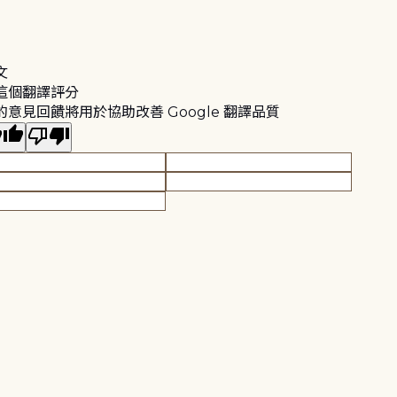
文
這個翻譯評分
的意見回饋將用於協助改善 Google 翻譯品質