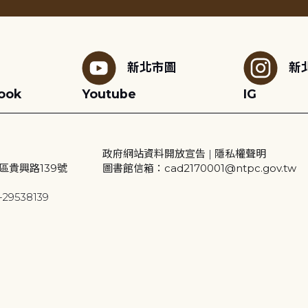
新北市圖
新
ook
Youtube
IG
政府網站資料開放宣告
|
隱私權聲明
區貴興路139號
圖書館信箱：cad2170001@ntpc.gov.tw
29538139