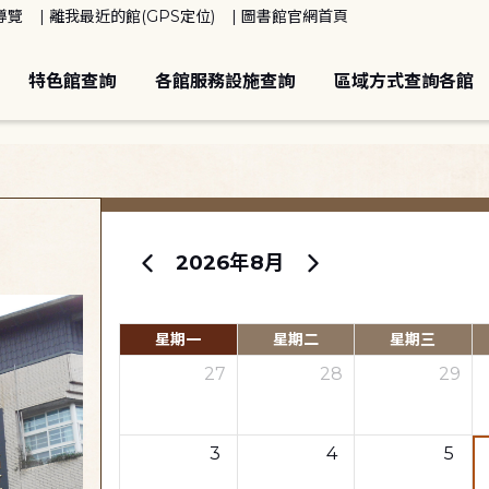
導覽
離我最近的館(GPS定位)
圖書館官網首頁
特色館查詢
各館服務設施查詢
區域方式查詢各館
2026年8月
星期一
星期二
星期三
27
28
29
3
4
5