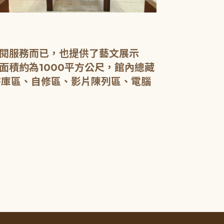
小小梵谷風兒
閱服務而已，也提供了藝文展示
整間兒童室透
積約為1000平方公尺，館內總藏
辦發現小小梵
書庫區、自修區、影片陳列區、電腦
上，成為美好