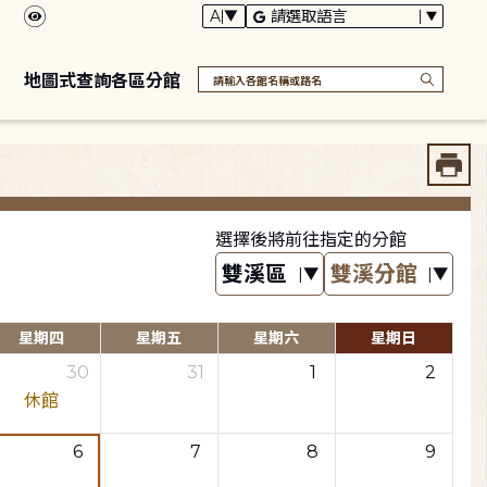
地圖式查詢各區分館
選擇後將前往指定的分館
星期四
星期五
星期六
星期日
30
31
1
2
休館
6
7
8
9