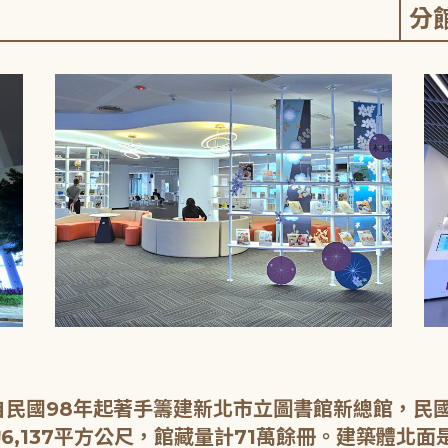
分
民國98年起著手籌建新北市立圖書館新總館，民國1
6,137平方公尺，館藏量計71萬餘冊。建築體北