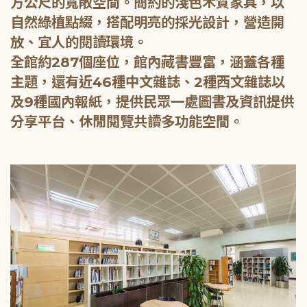
方公尺的寬敞空間。簡約的淺色木質家具，以
自然綠植點綴，搭配明亮的採光設計，營造開
放、宜人的閱讀環境。
全館約287個座位，館內藏書豐富，涵蓋各種
主題，還有近46種中文雜誌、2種西文雜誌以
及9種國內報紙，提供民眾一處圖書及資訊提供