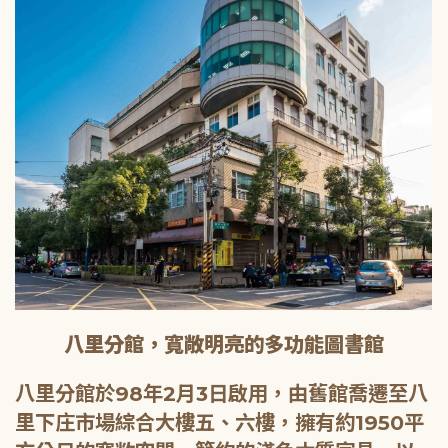
八里分館，寬敞明亮的多功能圖書館
八里分館於98年2月3日啟用，由舊館喬遷至八
里下庄市場綜合大樓五、六樓，擁有約1950平