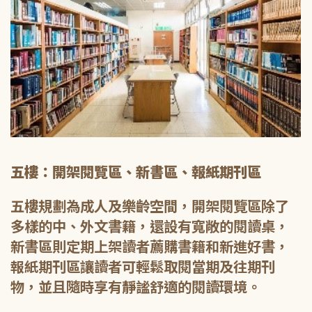
五樓：開架閱覽區、新書區、報紙期刊區
五樓規劃為成人及樂齡空間，開架閱覽區除了
多樣的中、外文書籍，還設有寬敞的閱讀桌，
新書區則定期上架讀者薦購書籍和新進好書，
報紙期刊區讓讀者可輕鬆取閱當期及往期刊
物，並且隨時享有靜謐舒適的閱讀環境。