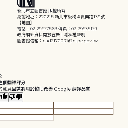
新北市立圖書館 版權所有
總館地址：220218 新北市板橋區貴興路139號
【地圖】
電話：02-29537868 傳真：02-29538139
政府網站資料開放宣告
|
隱私權聲明
圖書館信箱：cad2170001@ntpc.gov.tw
文
這個翻譯評分
的意見回饋將用於協助改善 Google 翻譯品質