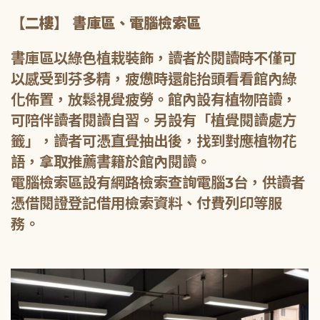
【二樓】 書庫區、電腦檢索區
書庫區以綠色植栽裝飾，讀者於閱讀時不僅可
以感受到芬多精，疲憊時還能抬頭看看館內綠
化佈置，放鬆視覺疲勞。館內設有植物陪讀，
可陪伴讀者閱讀自習。另設有「植覺閱讀處方
籤」，讀者可憑直覺抽出後，找到對應植物花
語，拿取推薦書籍於館內閱讀。
電腦檢索區設有網路檢索查詢電腦3台，供讀者
憑借閱證登記借用檢索資料、付費列印等服
務。