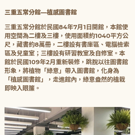
三重五常分館—植感圖書館
三重五常分館於民國84年7月1日開館，本館使
用空間為二樓及三樓，使用面積約1040平方公
尺，藏書約8萬冊，二樓設有書庫區、電腦檢索
區及兒童室；三樓設有研習教室及自修室。本
館於民國109年2月重新裝修，跳脫以往圖書館
形象，將植物「綠意」帶入圖書館，化身為
「植感圖書館」，走進館內，綠意盎然的植栽
即映入眼簾。