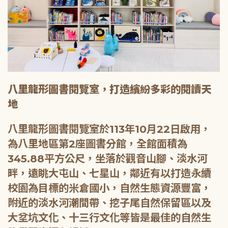
八里龍形圖書閱覽室，打造繽紛多彩的閱讀天
地
八里龍形圖書閱覽室於113年10月22日啟用，
為八里地區第2座圖書分館，全館面積為
345.88平方公尺，坐落於觀音山腳、淡水河
畔，遠眺大屯山、七星山，鄰近有以打造永續
校園為目標的米倉國小，自然生態資源豐富，
附近的淡水河潮間帶、挖子尾自然保留區以及
大坌坑文化、十三行文化等皆是最佳的自然生