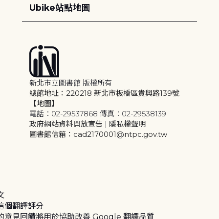
Ubike站點地圖
新北市立圖書館 版權所有
總館地址：220218 新北市板橋區貴興路139號
【地圖】
電話：02-29537868 傳真：02-29538139
政府網站資料開放宣告
|
隱私權聲明
圖書館信箱：cad2170001@ntpc.gov.tw
文
這個翻譯評分
的意見回饋將用於協助改善 Google 翻譯品質