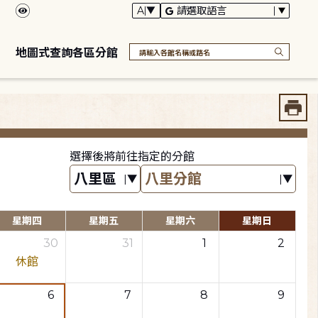
地圖式查詢各區分館
選擇後將前往指定的分館
星期四
星期五
星期六
星期日
30
31
1
2
休館
6
7
8
9