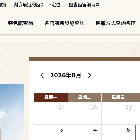
導覽
離我最近的館(GPS定位)
圖書館官網首頁
特色館查詢
各館服務設施查詢
區域方式查詢各館
2026年8月
星期一
星期二
星期三
27
28
29
3
4
5