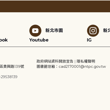
新北市圖
新
ook
Youtube
IG
政府網站資料開放宣告
|
隱私權聲明
區貴興路139號
圖書館信箱：cad2170001@ntpc.gov.tw
29538139