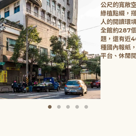
公尺的寬敞
綠植點綴，
人的閱讀環
全館約287
題，還有近4
種國內報紙