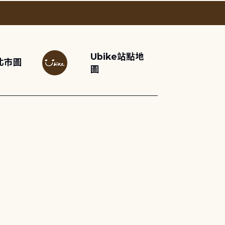
Ubike站點地
北市圖
圖