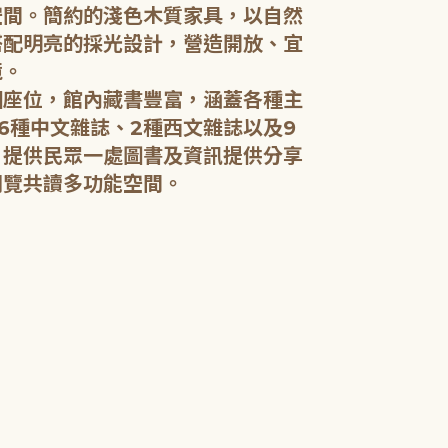
空間。簡約的淺色木質家具，以自然
搭配明亮的採光設計，營造開放、宜
五樓：開架閱
境。
個座位，館內藏書豐富，涵蓋各種主
五樓規劃為成
6種中文雜誌、2種西文雜誌以及9
籍和新進好書
，提供民眾一處圖書及資訊提供分享