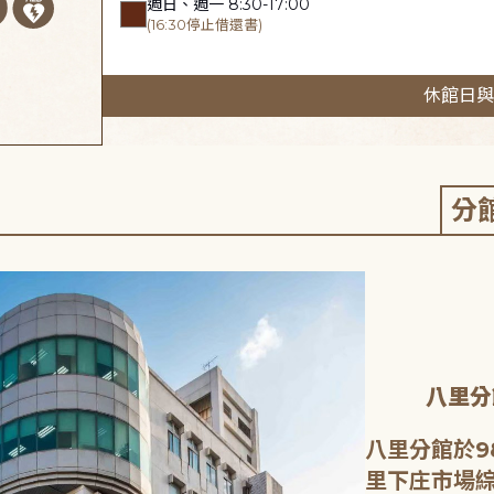
週日、週一 8:30-17:00
(16:30停止借還書)
休館日與
分
八里分
八里分館於9
里下庄市場綜