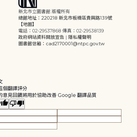
新北市立圖書館 版權所有
總館地址：220218 新北市板橋區貴興路139號
【地圖】
電話：02-29537868 傳真：02-29538139
政府網站資料開放宣告
|
隱私權聲明
圖書館信箱：cad2170001@ntpc.gov.tw
文
這個翻譯評分
的意見回饋將用於協助改善 Google 翻譯品質