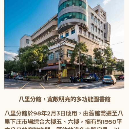
八里分館，寬敞明亮的多功能圖書館
八里分館於98年2月3日啟用，由舊館喬遷至八
里下庄市場綜合大樓五、六樓，擁有約1950平