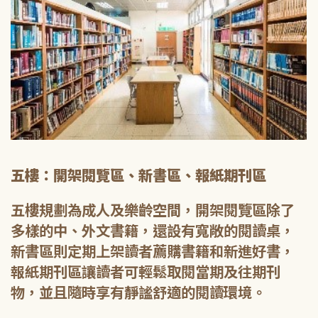
五樓：開架閱覽區、新書區、報紙期刊區
五樓規劃為成人及樂齡空間，開架閱覽區除了
多樣的中、外文書籍，還設有寬敞的閱讀桌，
新書區則定期上架讀者薦購書籍和新進好書，
報紙期刊區讓讀者可輕鬆取閱當期及往期刊
物，並且隨時享有靜謐舒適的閱讀環境。