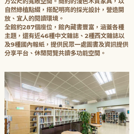
方公尺的寬敞空間。簡約的淺色木質家具，以
自然綠植點綴，搭配明亮的採光設計，營造開
放、宜人的閱讀環境。
全館約287個座位，館內藏書豐富，涵蓋各種
主題，還有近46種中文雜誌、2種西文雜誌以
及9種國內報紙，提供民眾一處圖書及資訊提供