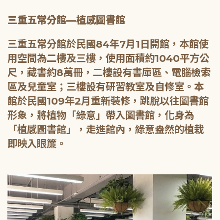
三重五常分館—植感圖書館
三重五常分館於民國84年7月1日開館，本館使
用空間為二樓及三樓，使用面積約1040平方公
尺，藏書約8萬冊，二樓設有書庫區、電腦檢索
區及兒童室；三樓設有研習教室及自修室。本
館於民國109年2月重新裝修，跳脫以往圖書館
形象，將植物「綠意」帶入圖書館，化身為
「植感圖書館」，走進館內，綠意盎然的植栽
即映入眼簾。