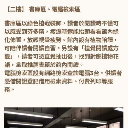
【二樓】 書庫區、電腦檢索區
書庫區以綠色植栽裝飾，讀者於閱讀時不僅可
以感受到芬多精，疲憊時還能抬頭看看館內綠
化佈置，放鬆視覺疲勞。館內設有植物陪讀，
可陪伴讀者閱讀自習。另設有「植覺閱讀處方
籤」，讀者可憑直覺抽出後，找到對應植物花
語，拿取推薦書籍於館內閱讀。
電腦檢索區設有網路檢索查詢電腦3台，供讀者
憑借閱證登記借用檢索資料、付費列印等服
務。