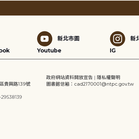
新北市圖
新
ook
Youtube
IG
政府網站資料開放宣告
|
隱私權聲明
區貴興路139號
圖書館信箱：cad2170001@ntpc.gov.tw
29538139