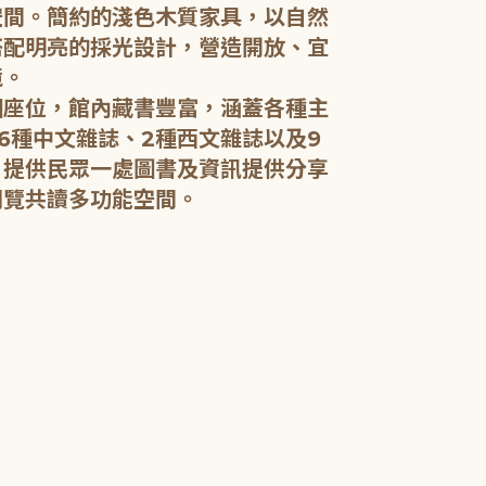
空間。簡約的淺色木質家具，以自然
搭配明亮的採光設計，營造開放、宜
五樓：開架閱
境。
個座位，館內藏書豐富，涵蓋各種主
五樓規劃為成
6種中文雜誌、2種西文雜誌以及9
籍和新進好書
，提供民眾一處圖書及資訊提供分享