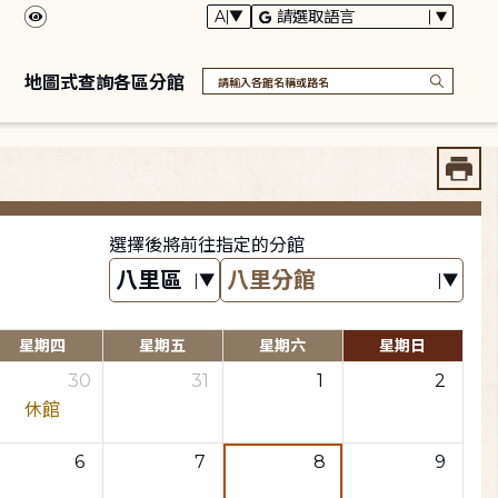
地圖式查詢各區分館
選擇後將前往指定的分館
星期四
星期五
星期六
星期日
30
31
1
2
休館
6
7
8
9