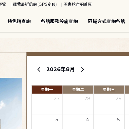
導覽
離我最近的館(GPS定位)
圖書館官網首頁
特色館查詢
各館服務設施查詢
區域方式查詢各館
2026年8月
星期一
星期二
星期三
27
28
29
3
4
5