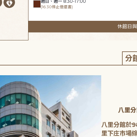
週日、週一 8:30-17:00
(16:30停止借還書)
休館日與
分
八里分
八里分館於9
里下庄市場綜