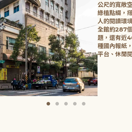
公尺的寬敞
綠植點綴，
人的閱讀環
全館約287
題，還有近4
種國內報紙