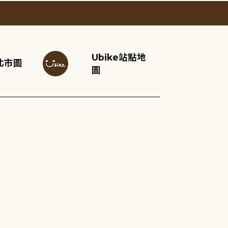
Ubike站點地
北市圖
圖