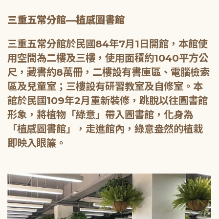
三重五常分館—植感圖書館
三重五常分館於民國84年7月1日開館，本館使
用空間為二樓及三樓，使用面積約1040平方公
尺，藏書約8萬冊，二樓設有書庫區、電腦檢索
區及兒童室；三樓設有研習教室及自修室。本
館於民國109年2月重新裝修，跳脫以往圖書館
形象，將植物「綠意」帶入圖書館，化身為
「植感圖書館」，走進館內，綠意盎然的植栽
即映入眼簾。