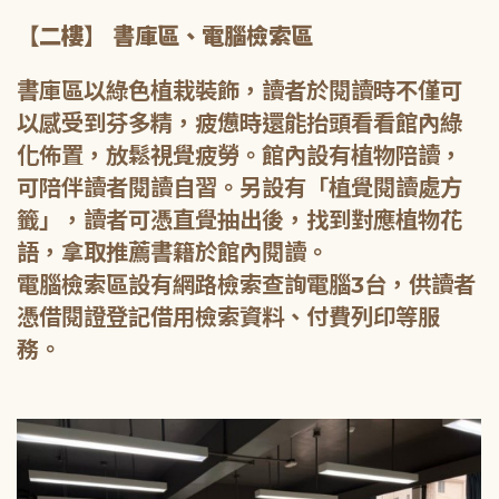
【二樓】 書庫區、電腦檢索區
書庫區以綠色植栽裝飾，讀者於閱讀時不僅可
以感受到芬多精，疲憊時還能抬頭看看館內綠
化佈置，放鬆視覺疲勞。館內設有植物陪讀，
可陪伴讀者閱讀自習。另設有「植覺閱讀處方
籤」，讀者可憑直覺抽出後，找到對應植物花
語，拿取推薦書籍於館內閱讀。
電腦檢索區設有網路檢索查詢電腦3台，供讀者
憑借閱證登記借用檢索資料、付費列印等服
務。