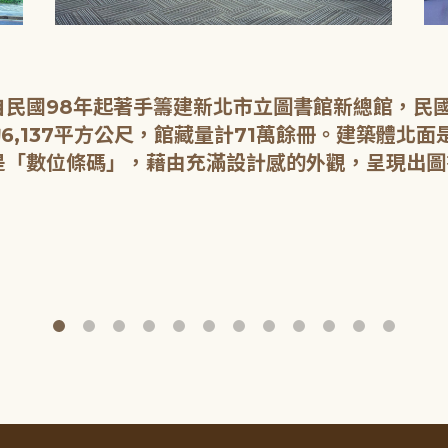
民國98年起著手籌建新北市立圖書館新總館，民國1
6,137平方公尺，館藏量計71萬餘冊。建築體北
是「數位條碼」，藉由充滿設計感的外觀，呈現出圖