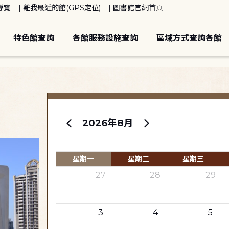
導覽
離我最近的館(GPS定位)
圖書館官網首頁
特色館查詢
各館服務設施查詢
區域方式查詢各館
2026年8月
星期一
星期二
星期三
27
28
29
3
4
5