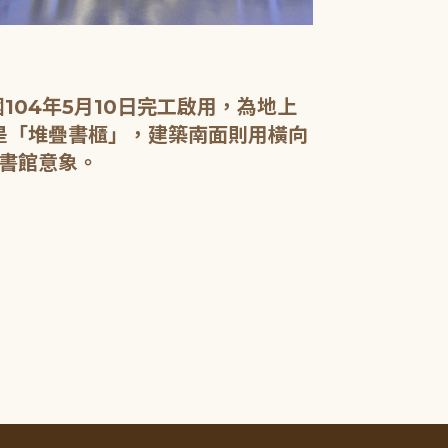
04年5月10日完工啟用，為地上
面是「堆疊書櫃」，建築南面則用橫向
書館意象。