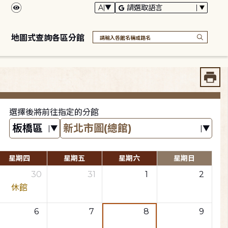
地圖式查詢各區分館
選擇後將前往指定的分館
星期四
星期五
星期六
星期日
30
31
1
2
休館
6
7
8
9