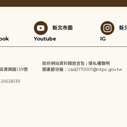
新北市圖
新
ook
Youtube
IG
政府網站資料開放宣告
|
隱私權聲明
區貴興路139號
圖書館信箱：cad2170001@ntpc.gov.tw
29538139