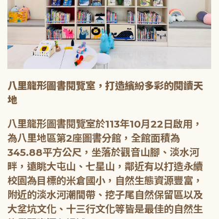
八里龍形圖書閱覽室，打造繽紛多彩的閱讀天
地
八里龍形圖書閱覽室於113年10月22日啟用，
為八里地區第2座圖書分館，全館面積為
345.88平方公尺，坐落於觀音山腳、淡水河
畔，遠眺大屯山、七星山，鄰近有以打造永續
校園為目標的米倉國小，自然生態資源豐富，
附近的淡水河潮間帶、挖子尾自然保留區以及
大坌坑文化、十三行文化等皆是最佳的自然生