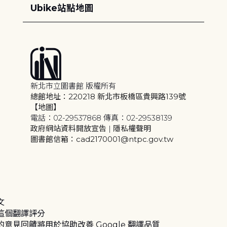
Ubike站點地圖
新北市立圖書館 版權所有
總館地址：220218 新北市板橋區貴興路139號
【地圖】
電話：02-29537868 傳真：02-29538139
政府網站資料開放宣告
|
隱私權聲明
圖書館信箱：cad2170001@ntpc.gov.tw
文
這個翻譯評分
的意見回饋將用於協助改善 Google 翻譯品質