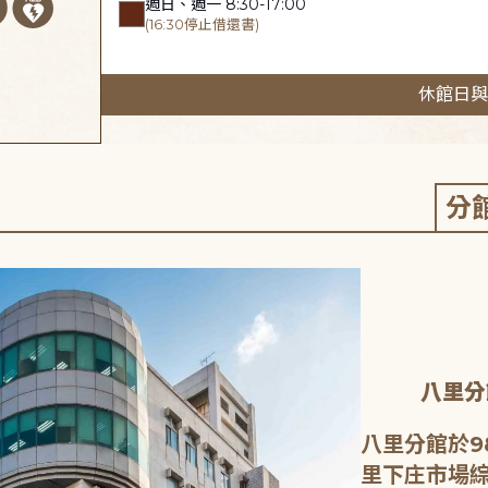
週日、週一 8:30-17:00
(16:30停止借還書)
休館日與
分
八里分
八里分館於9
里下庄市場綜