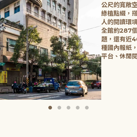
公尺的寬敞
綠植點綴，
人的閱讀環
全館約287
題，還有近4
種國內報紙