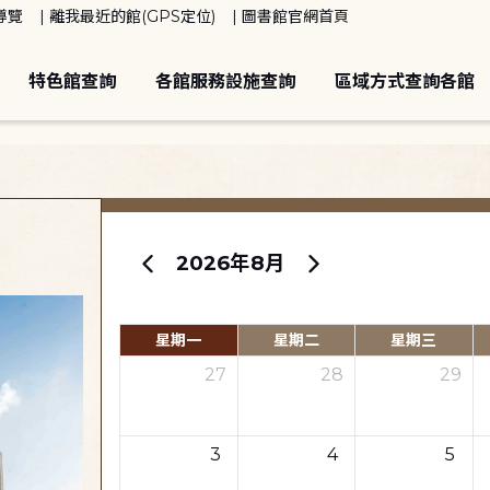
導覽
離我最近的館(GPS定位)
圖書館官網首頁
特色館查詢
各館服務設施查詢
區域方式查詢各館
2026年8月
星期一
星期二
星期三
27
28
29
3
4
5