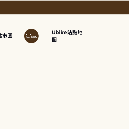
Ubike站點地
北市圖
圖