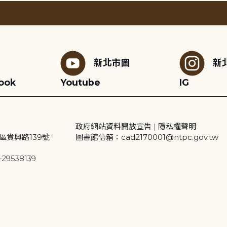
新北市圖
新
ook
Youtube
IG
政府網站資料開放宣告
|
隱私權聲明
區貴興路139號
圖書館信箱：cad2170001@ntpc.gov.tw
29538139