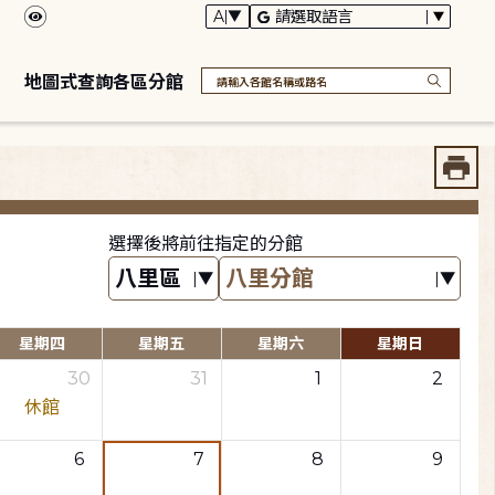
地圖式查詢各區分館
選擇後將前往指定的分館
星期四
星期五
星期六
星期日
30
31
1
2
休館
6
7
8
9