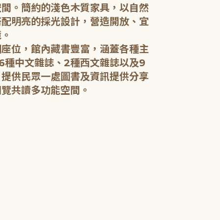
空間。簡約的淺色木質家具，以自然
搭配明亮的採光設計，營造開放、宜
五樓：開架閱
境。
個座位，館內藏書豐富，涵蓋各種主
五樓規劃為成
6種中文雜誌、2種西文雜誌以及9
籍和新進好書
，提供民眾一處圖書及資訊提供分享