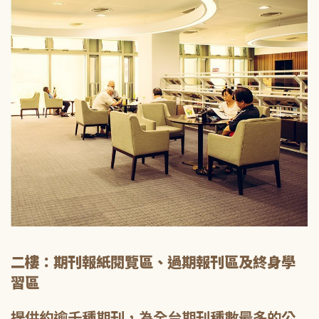
二樓：期刊報紙閱覽區、過期報刊區及終身學
習區
提供約逾千種期刊，為全台期刊種數最多的公