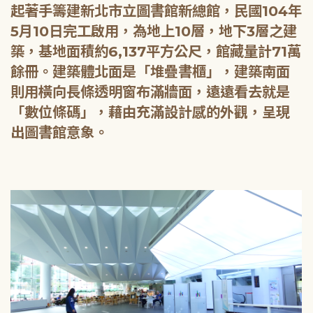
起著手籌建新北市立圖書館新總館，民國104年
5月10日完工啟用，為地上10層，地下3層之建
築，基地面積約6,137平方公尺，館藏量計71萬
餘冊。建築體北面是「堆疊書櫃」，建築南面
則用橫向長條透明窗布滿牆面，遠遠看去就是
「數位條碼」，藉由充滿設計感的外觀，呈現
出圖書館意象。