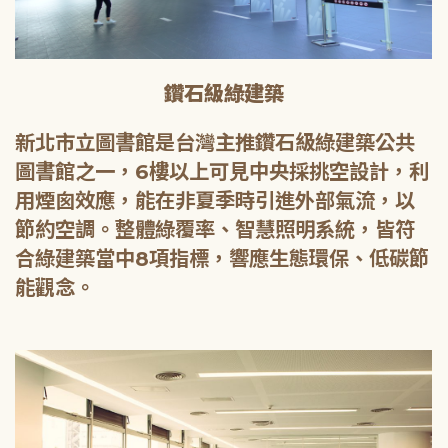
鑽石級綠建築
新北市立圖書館是台灣主推鑽石級綠建築公共
圖書館之一，6樓以上可見中央採挑空設計，利
用煙囪效應，能在非夏季時引進外部氣流，以
節約空調。整體綠覆率、智慧照明系統，皆符
合綠建築當中8項指標，響應生態環保、低碳節
能觀念。