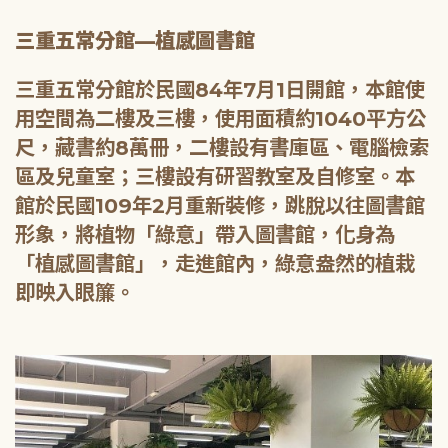
三重五常分館—植感圖書館
三重五常分館於民國84年7月1日開館，本館使
用空間為二樓及三樓，使用面積約1040平方公
尺，藏書約8萬冊，二樓設有書庫區、電腦檢索
區及兒童室；三樓設有研習教室及自修室。本
館於民國109年2月重新裝修，跳脫以往圖書館
形象，將植物「綠意」帶入圖書館，化身為
「植感圖書館」，走進館內，綠意盎然的植栽
即映入眼簾。