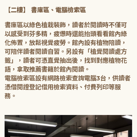
【二樓】 書庫區、電腦檢索區
書庫區以綠色植栽裝飾，讀者於閱讀時不僅可
以感受到芬多精，疲憊時還能抬頭看看館內綠
化佈置，放鬆視覺疲勞。館內設有植物陪讀，
可陪伴讀者閱讀自習。另設有「植覺閱讀處方
籤」，讀者可憑直覺抽出後，找到對應植物花
語，拿取推薦書籍於館內閱讀。
電腦檢索區設有網路檢索查詢電腦3台，供讀者
憑借閱證登記借用檢索資料、付費列印等服
務。