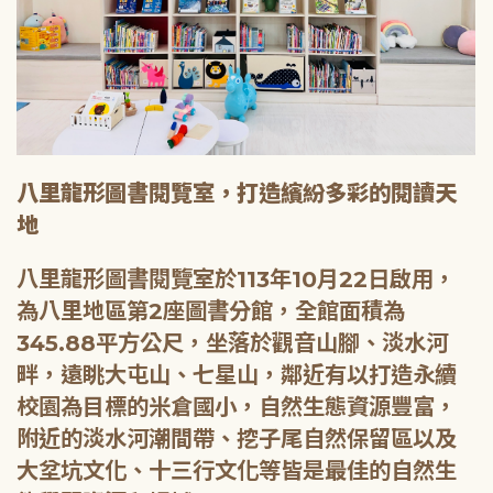
八里龍形圖書閱覽室，打造繽紛多彩的閱讀天
地
八里龍形圖書閱覽室於113年10月22日啟用，
為八里地區第2座圖書分館，全館面積為
345.88平方公尺，坐落於觀音山腳、淡水河
畔，遠眺大屯山、七星山，鄰近有以打造永續
校園為目標的米倉國小，自然生態資源豐富，
附近的淡水河潮間帶、挖子尾自然保留區以及
大坌坑文化、十三行文化等皆是最佳的自然生