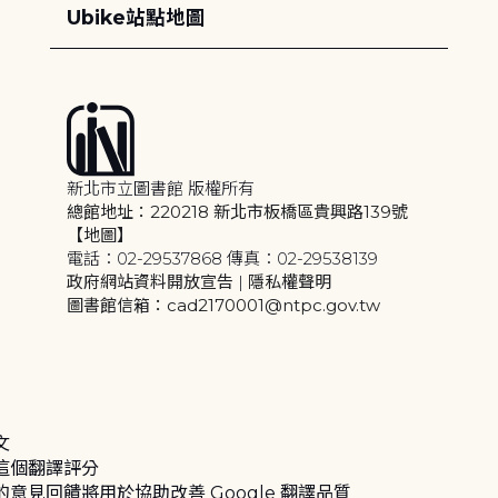
Ubike站點地圖
新北市立圖書館 版權所有
總館地址：220218 新北市板橋區貴興路139號
【地圖】
電話：02-29537868 傳真：02-29538139
政府網站資料開放宣告
|
隱私權聲明
圖書館信箱：cad2170001@ntpc.gov.tw
文
這個翻譯評分
的意見回饋將用於協助改善 Google 翻譯品質