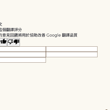
文
這個翻譯評分
的意見回饋將用於協助改善 Google 翻譯品質