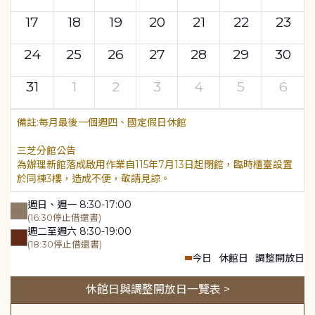
17
18
19
20
21
22
23
24
25
26
27
28
29
30
31
1
2
3
4
5
6
每月最後一個週四、國定假日休館
三芝分館公告
為辦理新館落成啟用作業自115年7月13日起閉館，臨時櫃臺設置
於同棟3樓，造成不便，敬請見諒。
週日、週一 8:30-17:00
(16:30停止借還書)
週二至週六 8:30-19:00
(18:30停止借還書)
今日
休館日
調整開放日
休館日與調整開放日一覽表 >