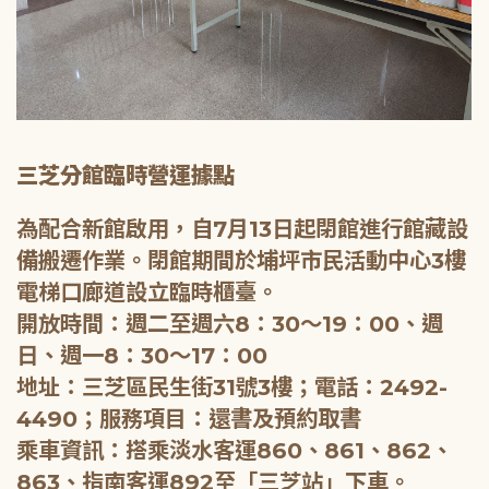
三芝分館臨時營運據點
為配合新館啟用，自7月13日起閉館進行館藏設
備搬遷作業。閉館期間於埔坪市民活動中心3樓
電梯口廊道設立臨時櫃臺。
開放時間：週二至週六8：30～19：00、週
日、週一8：30～17：00
地址：三芝區民生街31號3樓；電話：2492-
4490；服務項目：還書及預約取書
乘車資訊：搭乘淡水客運860、861、862、
863、指南客運892至「三芝站」下車。