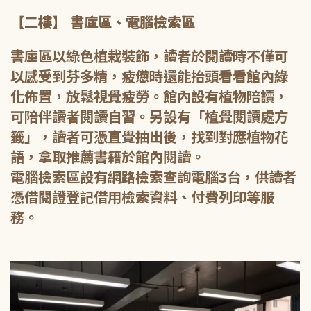
【二樓】 書庫區、電腦檢索區
書庫區以綠色植栽裝飾，讀者於閱讀時不僅可
以感受到芬多精，疲憊時還能抬頭看看館內綠
化佈置，放鬆視覺疲勞。館內設有植物陪讀，
可陪伴讀者閱讀自習。另設有「植覺閱讀處方
籤」，讀者可憑直覺抽出後，找到對應植物花
語，拿取推薦書籍於館內閱讀。
電腦檢索區設有網路檢索查詢電腦3台，供讀者
憑借閱證登記借用檢索資料、付費列印等服
務。