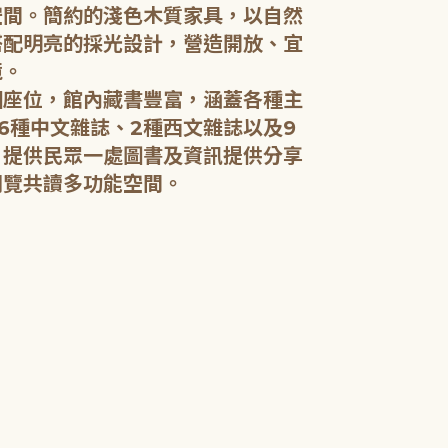
空間。簡約的淺色木質家具，以自然
搭配明亮的採光設計，營造開放、宜
五樓：開架閱
境。
個座位，館內藏書豐富，涵蓋各種主
五樓規劃為成
6種中文雜誌、2種西文雜誌以及9
籍和新進好書
，提供民眾一處圖書及資訊提供分享