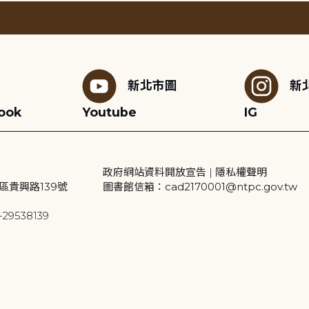
新北市圖
新
ook
Youtube
IG
政府網站資料開放宣告
|
隱私權聲明
區貴興路139號
圖書館信箱：cad2170001@ntpc.gov.tw
29538139