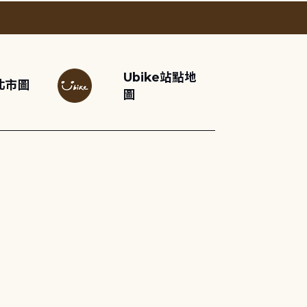
Ubike站點地
北市圖
圖