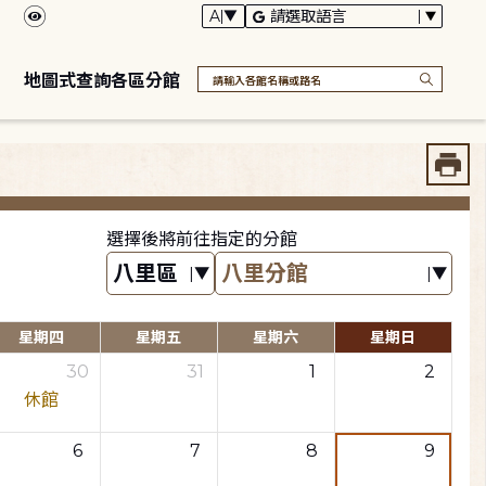
地圖式查詢各區分館
選擇後將前往指定的分館
星期四
星期五
星期六
星期日
30
31
1
2
休館
6
7
8
9