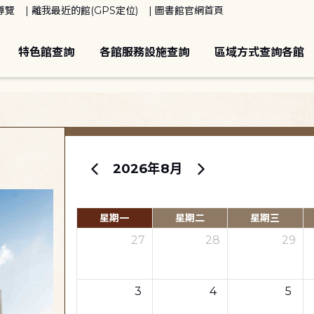
導覽
離我最近的館(GPS定位)
圖書館官網首頁
特色館查詢
各館服務設施查詢
區域方式查詢各館
2026年8月
星期一
星期二
星期三
27
28
29
3
4
5