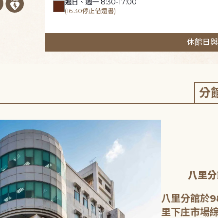
週日、週一 8:30-17:00
(16:30停止借還書)
休館日與
分
八里分
八里分館於9
里下庄市場綜