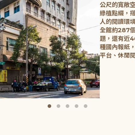
公尺的寬敞
綠植點綴，
人的閱讀環
全館約287
題，還有近4
種國內報紙