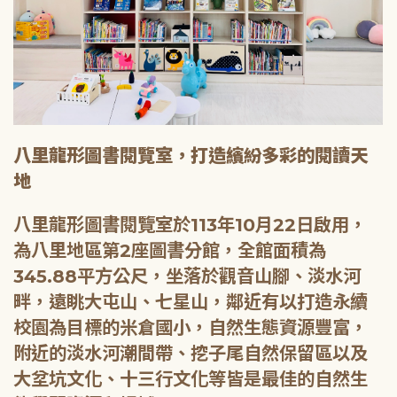
八里龍形圖書閱覽室，打造繽紛多彩的閱讀天
地
八里龍形圖書閱覽室於113年10月22日啟用，
為八里地區第2座圖書分館，全館面積為
345.88平方公尺，坐落於觀音山腳、淡水河
畔，遠眺大屯山、七星山，鄰近有以打造永續
校園為目標的米倉國小，自然生態資源豐富，
附近的淡水河潮間帶、挖子尾自然保留區以及
大坌坑文化、十三行文化等皆是最佳的自然生