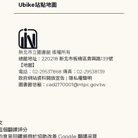
Ubike站點地圖
新北市立圖書館 版權所有
總館地址：220218 新北市板橋區貴興路139號
【地圖】
電話：02-29537868 傳真：02-29538139
政府網站資料開放宣告
|
隱私權聲明
圖書館信箱：cad2170001@ntpc.gov.tw
文
這個翻譯評分
的意見回饋將用於協助改善 Google 翻譯品質