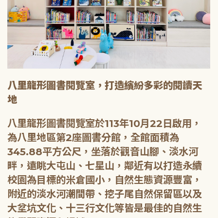
八里龍形圖書閱覽室，打造繽紛多彩的閱讀天
地
八里龍形圖書閱覽室於113年10月22日啟用，
為八里地區第2座圖書分館，全館面積為
345.88平方公尺，坐落於觀音山腳、淡水河
畔，遠眺大屯山、七星山，鄰近有以打造永續
校園為目標的米倉國小，自然生態資源豐富，
附近的淡水河潮間帶、挖子尾自然保留區以及
大坌坑文化、十三行文化等皆是最佳的自然生