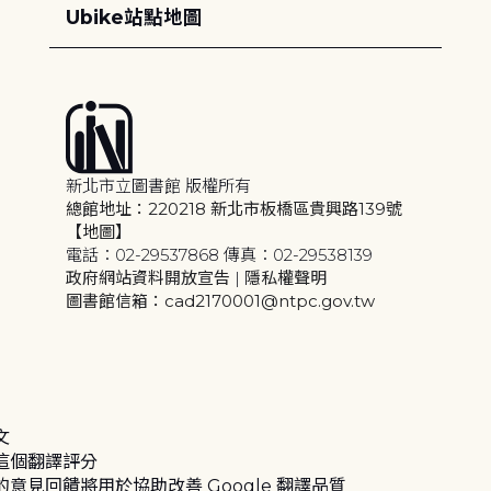
Ubike站點地圖
新北市立圖書館 版權所有
總館地址：220218 新北市板橋區貴興路139號
【地圖】
電話：02-29537868 傳真：02-29538139
政府網站資料開放宣告
|
隱私權聲明
圖書館信箱：cad2170001@ntpc.gov.tw
文
這個翻譯評分
的意見回饋將用於協助改善 Google 翻譯品質