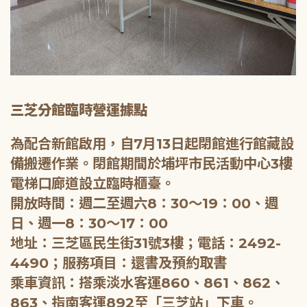
三芝分館臨時營運據點
為配合新館啟用，自7月13日起閉館進行館藏設
備搬遷作業。閉館期間於埔坪市民活動中心3樓
電梯口廊道設立臨時櫃臺。
開放時間：週二至週六8：30～19：00、週
日、週一8：30～17：00
地址：三芝區民生街31號3樓；電話：2492-
4490；服務項目：還書及預約取書
乘車資訊：搭乘淡水客運860、861、862、
863、指南客運892至「三芝站」下車。