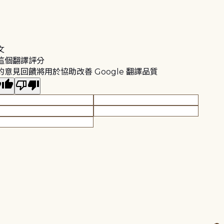
文
這個翻譯評分
的意見回饋將用於協助改善 Google 翻譯品質