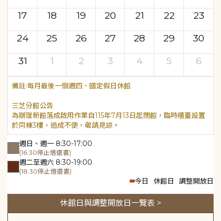
17
18
19
20
21
22
23
24
25
26
27
28
29
30
31
1
2
3
4
5
6
每月最後一個週四、國定假日休館
三芝分館公告
為辦理新館落成啟用作業自115年7月13日起閉館，臨時櫃臺設置
於同棟3樓，造成不便，敬請見諒。
週日、週一 8:30-17:00
(16:30停止借還書)
週二至週六 8:30-19:00
(18:30停止借還書)
今日
休館日
調整開放日
休館日與調整開放日一覽表 >