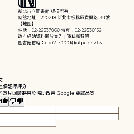
新北市立圖書館 版權所有
總館地址：220218 新北市板橋區貴興路139號
【地圖】
電話：02-29537868 傳真：02-29538139
政府網站資料開放宣告
|
隱私權聲明
圖書館信箱：cad2170001@ntpc.gov.tw
文
這個翻譯評分
的意見回饋將用於協助改善 Google 翻譯品質