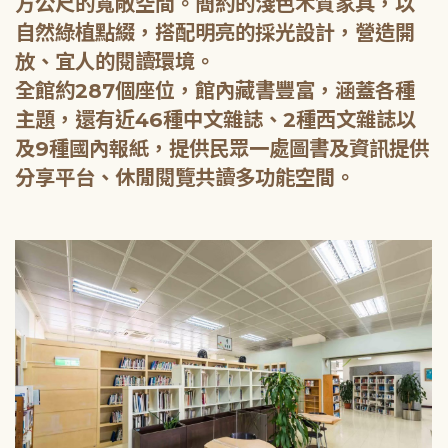
方公尺的寬敞空間。簡約的淺色木質家具，以
自然綠植點綴，搭配明亮的採光設計，營造開
放、宜人的閱讀環境。
全館約287個座位，館內藏書豐富，涵蓋各種
主題，還有近46種中文雜誌、2種西文雜誌以
及9種國內報紙，提供民眾一處圖書及資訊提供