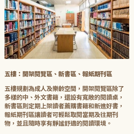
五樓：開架閱覽區、新書區、報紙期刊區
五樓規劃為成人及樂齡空間，開架閱覽區除了
多樣的中、外文書籍，還設有寬敞的閱讀桌，
新書區則定期上架讀者薦購書籍和新進好書，
報紙期刊區讓讀者可輕鬆取閱當期及往期刊
物，並且隨時享有靜謐舒適的閱讀環境。