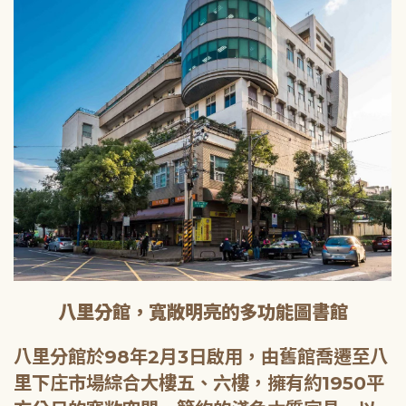
八里分館，寬敞明亮的多功能圖書館
八里分館於98年2月3日啟用，由舊館喬遷至八
里下庄市場綜合大樓五、六樓，擁有約1950平