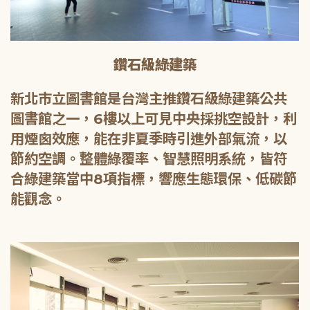
鑽石級綠建築
新北市立圖書館是台灣主推鑽石級綠建築公共
圖書館之一，6樓以上可見中央採挑空設計，利
用煙囪效應，能在非夏季時引進外部氣流，以
節約空調。整體綠覆率、智慧照明系統，皆符
合綠建築當中8項指標，響應生態環保、低碳節
能觀念。