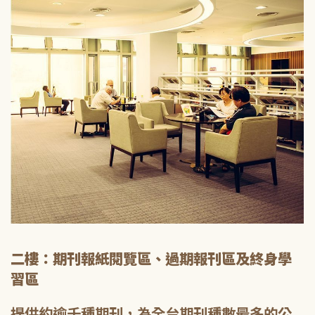
二樓：期刊報紙閱覽區、過期報刊區及終身學
習區
提供約逾千種期刊，為全台期刊種數最多的公