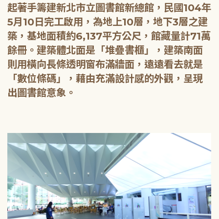
起著手籌建新北市立圖書館新總館，民國104年
5月10日完工啟用，為地上10層，地下3層之建
築，基地面積約6,137平方公尺，館藏量計71萬
餘冊。建築體北面是「堆疊書櫃」，建築南面
則用橫向長條透明窗布滿牆面，遠遠看去就是
「數位條碼」，藉由充滿設計感的外觀，呈現
出圖書館意象。