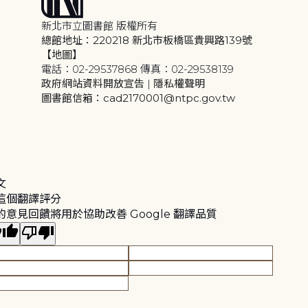
新北市立圖書館 版權所有
總館地址：220218 新北市板橋區貴興路139號
【地圖】
電話：02-29537868 傳真：02-29538139
政府網站資料開放宣告
|
隱私權聲明
圖書館信箱：cad2170001@ntpc.gov.tw
文
這個翻譯評分
的意見回饋將用於協助改善 Google 翻譯品質