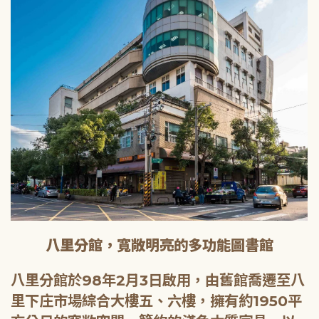
八里分館，寬敞明亮的多功能圖書館
八里分館於98年2月3日啟用，由舊館喬遷至八
里下庄市場綜合大樓五、六樓，擁有約1950平