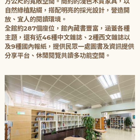
方公尺的寬敞空間。簡約的淺色木質家具，以
自然綠植點綴，搭配明亮的採光設計，營造開
放、宜人的閱讀環境。
全館約287個座位，館內藏書豐富，涵蓋各種
主題，還有近46種中文雜誌、2種西文雜誌以
及9種國內報紙，提供民眾一處圖書及資訊提供