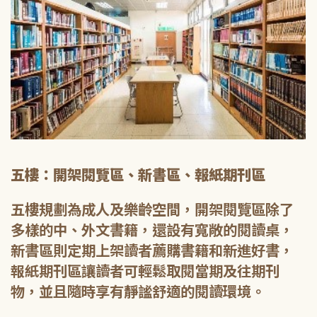
五樓：開架閱覽區、新書區、報紙期刊區
五樓規劃為成人及樂齡空間，開架閱覽區除了
多樣的中、外文書籍，還設有寬敞的閱讀桌，
新書區則定期上架讀者薦購書籍和新進好書，
報紙期刊區讓讀者可輕鬆取閱當期及往期刊
物，並且隨時享有靜謐舒適的閱讀環境。