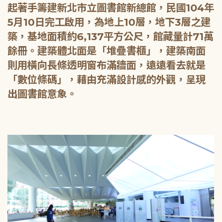
起著手籌建新北市立圖書館新總館，民國104年
5月10日完工啟用，為地上10層，地下3層之建
築，基地面積約6,137平方公尺，館藏量計71萬
餘冊。建築體北面是「堆疊書櫃」，建築南面
則用橫向長條透明窗布滿牆面，遠遠看去就是
「數位條碼」，藉由充滿設計感的外觀，呈現
出圖書館意象。