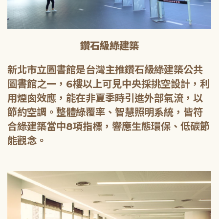
鑽石級綠建築
新北市立圖書館是台灣主推鑽石級綠建築公共
圖書館之一，6樓以上可見中央採挑空設計，利
用煙囪效應，能在非夏季時引進外部氣流，以
節約空調。整體綠覆率、智慧照明系統，皆符
合綠建築當中8項指標，響應生態環保、低碳節
能觀念。