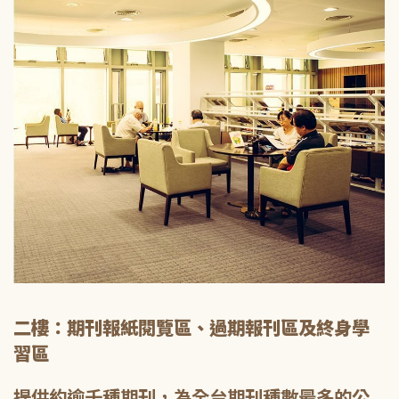
二樓：期刊報紙閱覽區、過期報刊區及終身學
習區
提供約逾千種期刊，為全台期刊種數最多的公