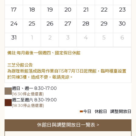
17
18
19
20
21
22
23
24
25
26
27
28
29
30
31
1
2
3
4
5
6
每月最後一個週四、國定假日休館
三芝分館公告
為辦理新館落成啟用作業自115年7月13日起閉館，臨時櫃臺設置
於同棟3樓，造成不便，敬請見諒。
週日、週一 8:30-17:00
(16:30停止借還書)
週二至週六 8:30-19:00
(18:30停止借還書)
今日
休館日
調整開放日
休館日與調整開放日一覽表 >