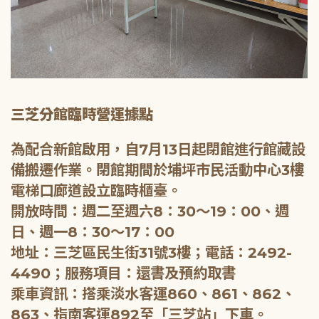
三芝分館臨時營運據點
為配合新館啟用，自7月13日起閉館進行館藏設
備搬遷作業。閉館期間於埔坪市民活動中心3樓
電梯口廊道設立臨時櫃臺。
開放時間：週二至週六8：30～19：00、週
日、週一8：30～17：00
地址：三芝區民生街31號3樓；電話：2492-
4490；服務項目：還書及預約取書
乘車資訊：搭乘淡水客運860、861、862、
863、指南客運892至「三芝站」下車。