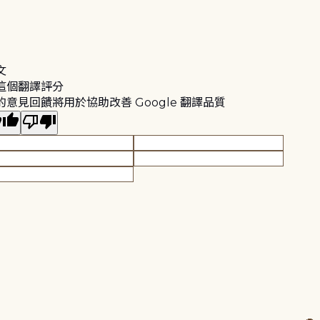
文
這個翻譯評分
的意見回饋將用於協助改善 Google 翻譯品質