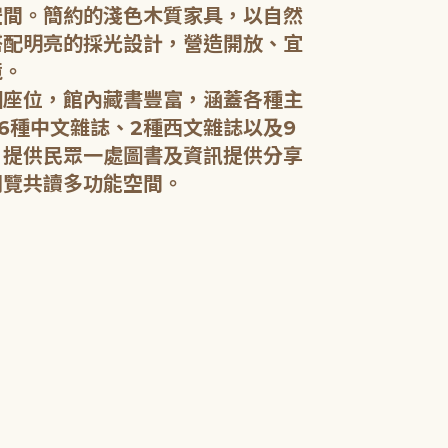
空間。簡約的淺色木質家具，以自然
搭配明亮的採光設計，營造開放、宜
五樓：開架閱
境。
個座位，館內藏書豐富，涵蓋各種主
五樓規劃為成
6種中文雜誌、2種西文雜誌以及9
籍和新進好書
，提供民眾一處圖書及資訊提供分享