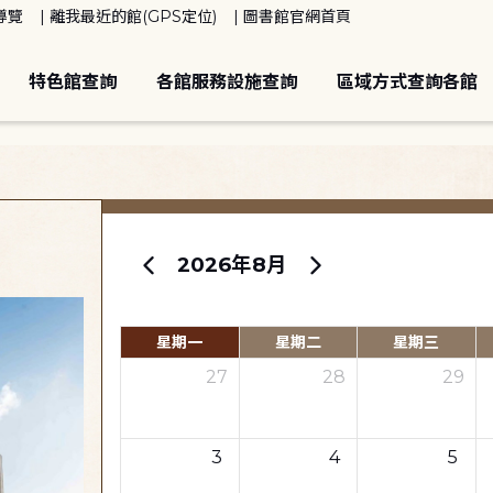
導覽
離我最近的館(GPS定位)
圖書館官網首頁
特色館查詢
各館服務設施查詢
區域方式查詢各館
2026年8月
星期一
星期二
星期三
27
28
29
3
4
5