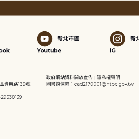
新北市圖
新
ook
Youtube
IG
政府網站資料開放宣告
|
隱私權聲明
區貴興路139號
圖書館信箱：cad2170001@ntpc.gov.tw
29538139