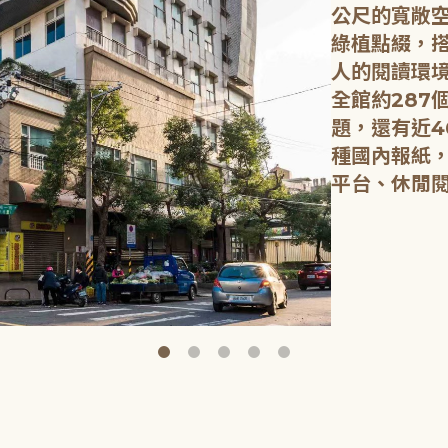
公尺的寬敞
綠植點綴，
人的閱讀環
全館約287
題，還有近4
種國內報紙