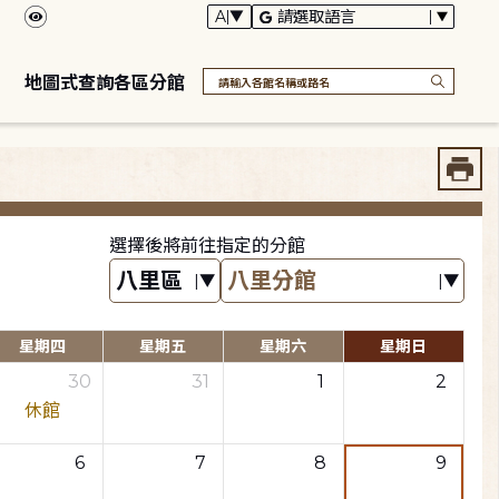
地圖式查詢各區分館
選擇後將前往指定的分館
星期四
星期五
星期六
星期日
30
31
1
2
休館
6
7
8
9