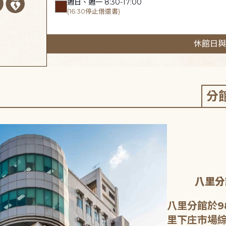
週日、週一 8:30-17:00
(16:30停止借還書)
休館日與
分
八里分
八里分館於9
里下庄市場綜