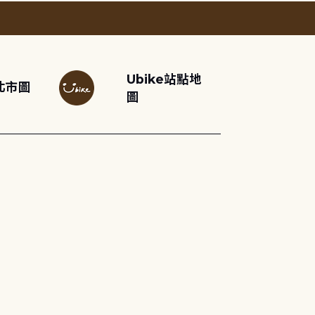
Ubike站點地
北市圖
圖