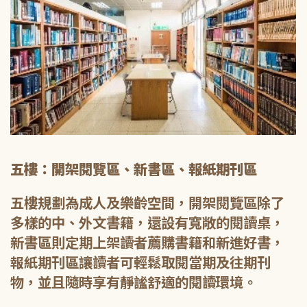
五樓：開架閱覽區、新書區、報紙期刊區
五樓規劃為成人及樂齡空間，開架閱覽區除了
多樣的中、外文書籍，還設有寬敞的閱讀桌，
新書區則定期上架讀者薦購書籍和新進好書，
報紙期刊區讓讀者可輕鬆取閱當期及往期刊
物，並且隨時享有靜謐舒適的閱讀環境。