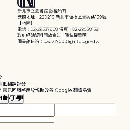
新北市立圖書館 版權所有
總館地址：220218 新北市板橋區貴興路139號
【地圖】
電話：02-29537868 傳真：02-29538139
政府網站資料開放宣告
|
隱私權聲明
圖書館信箱：cad2170001@ntpc.gov.tw
文
這個翻譯評分
的意見回饋將用於協助改善 Google 翻譯品質