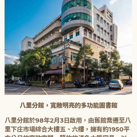
八里分館，寬敞明亮的多功能圖書館
八里分館於98年2月3日啟用，由舊館喬遷至八
里下庄市場綜合大樓五、六樓，擁有約1950平