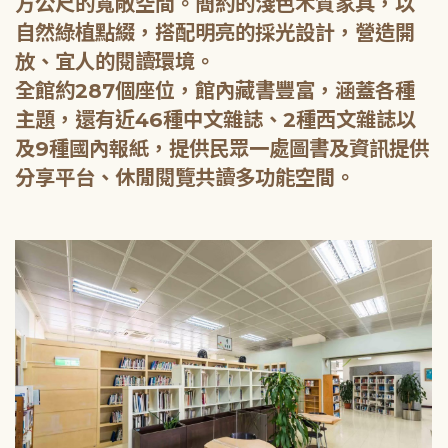
方公尺的寬敞空間。簡約的淺色木質家具，以
自然綠植點綴，搭配明亮的採光設計，營造開
放、宜人的閱讀環境。
全館約287個座位，館內藏書豐富，涵蓋各種
主題，還有近46種中文雜誌、2種西文雜誌以
及9種國內報紙，提供民眾一處圖書及資訊提供