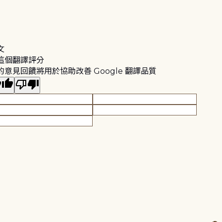
文
這個翻譯評分
的意見回饋將用於協助改善 Google 翻譯品質