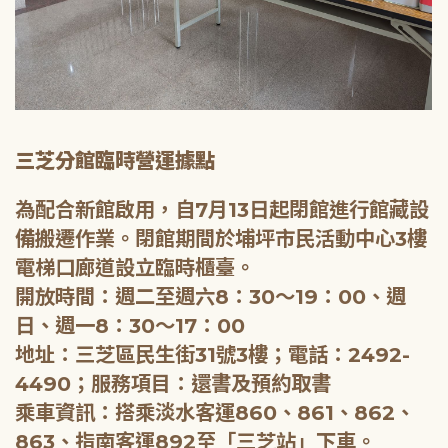
三芝分館臨時營運據點
為配合新館啟用，自7月13日起閉館進行館藏設
備搬遷作業。閉館期間於埔坪市民活動中心3樓
電梯口廊道設立臨時櫃臺。
開放時間：週二至週六8：30～19：00、週
日、週一8：30～17：00
地址：三芝區民生街31號3樓；電話：2492-
4490；服務項目：還書及預約取書
乘車資訊：搭乘淡水客運860、861、862、
863、指南客運892至「三芝站」下車。