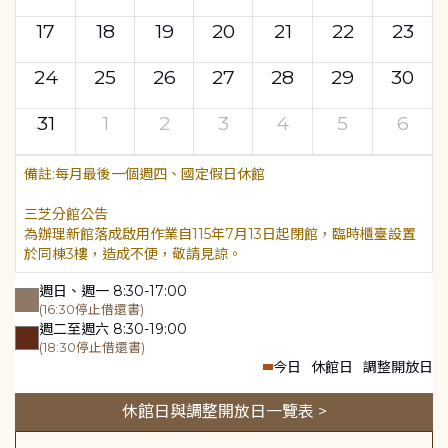
17
18
19
20
21
22
23
24
25
26
27
28
29
30
31
1
2
3
4
5
6
每月最後一個週四、國定假日休館
三芝分館公告
為辦理新館落成啟用作業自115年7月13日起閉館，臨時櫃臺設置
於同棟3樓，造成不便，敬請見諒。
週日、週一 8:30-17:00
(16:30停止借還書)
週二至週六 8:30-19:00
(18:30停止借還書)
今日
休館日
調整開放日
休館日與調整開放日一覽表 >