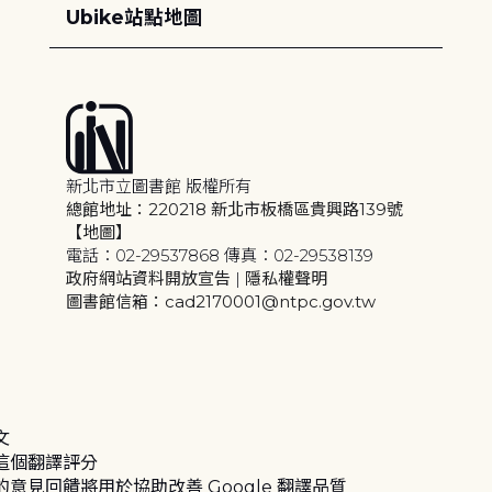
Ubike站點地圖
新北市立圖書館 版權所有
總館地址：220218 新北市板橋區貴興路139號
【地圖】
電話：02-29537868 傳真：02-29538139
政府網站資料開放宣告
|
隱私權聲明
圖書館信箱：cad2170001@ntpc.gov.tw
文
這個翻譯評分
的意見回饋將用於協助改善 Google 翻譯品質