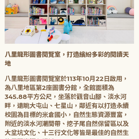
八里龍形圖書閱覽室，打造繽紛多彩的閱讀天
地
八里龍形圖書閱覽室於113年10月22日啟用，
為八里地區第2座圖書分館，全館面積為
345.88平方公尺，坐落於觀音山腳、淡水河
畔，遠眺大屯山、七星山，鄰近有以打造永續
校園為目標的米倉國小，自然生態資源豐富，
附近的淡水河潮間帶、挖子尾自然保留區以及
大坌坑文化、十三行文化等皆是最佳的自然生