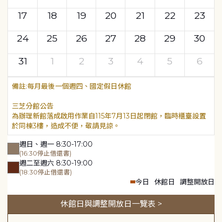
17
18
19
20
21
22
23
24
25
26
27
28
29
30
31
1
2
3
4
5
6
每月最後一個週四、國定假日休館
三芝分館公告
為辦理新館落成啟用作業自115年7月13日起閉館，臨時櫃臺設置
於同棟3樓，造成不便，敬請見諒。
週日、週一 8:30-17:00
(16:30停止借還書)
週二至週六 8:30-19:00
(18:30停止借還書)
今日
休館日
調整開放日
休館日與調整開放日一覽表 >