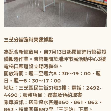
三芝分館臨時營運據點
為配合新館啟用，自7月13日起閉館進行館藏設
備搬遷作業。閉館期間於埔坪市民活動中心3樓
電梯口廊道設立臨時櫃臺。
開放時間：週二至週六8：30～19：00、週
日、週一8：30～17：00
地址：三芝區民生街31號3樓；電話：2492-
4490；服務項目：還書及預約取書
乘車資訊：搭乘淡水客運860、861、862、
863、指南客運892至「三芝站」下車。