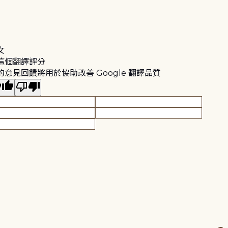
文
這個翻譯評分
的意見回饋將用於協助改善 Google 翻譯品質