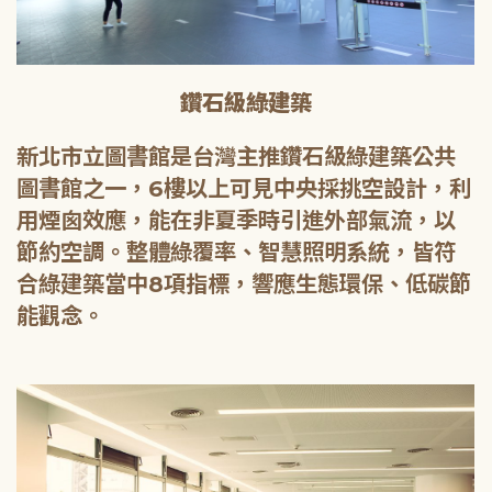
鑽石級綠建築
新北市立圖書館是台灣主推鑽石級綠建築公共
圖書館之一，6樓以上可見中央採挑空設計，利
用煙囪效應，能在非夏季時引進外部氣流，以
節約空調。整體綠覆率、智慧照明系統，皆符
合綠建築當中8項指標，響應生態環保、低碳節
能觀念。