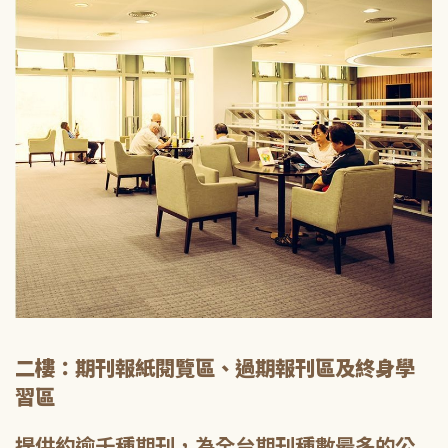
二樓：期刊報紙閱覽區、過期報刊區及終身學
習區
提供約逾千種期刊，為全台期刊種數最多的公