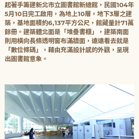
起著手籌建新北市立圖書館新總館，民國104年
5月10日完工啟用，為地上10層，地下3層之建
築，基地面積約6,137平方公尺，館藏量計71萬
餘冊。建築體北面是「堆疊書櫃」，建築南面
則用橫向長條透明窗布滿牆面，遠遠看去就是
「數位條碼」，藉由充滿設計感的外觀，呈現
出圖書館意象。