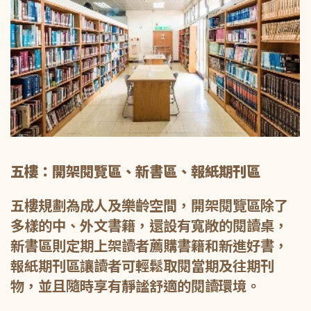
五樓：開架閱覽區、新書區、報紙期刊區
五樓規劃為成人及樂齡空間，開架閱覽區除了
多樣的中、外文書籍，還設有寬敞的閱讀桌，
新書區則定期上架讀者薦購書籍和新進好書，
報紙期刊區讓讀者可輕鬆取閱當期及往期刊
物，並且隨時享有靜謐舒適的閱讀環境。