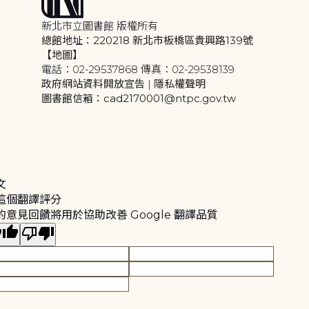
新北市立圖書館 版權所有
總館地址：220218 新北市板橋區貴興路139號
【地圖】
電話：02-29537868 傳真：02-29538139
政府網站資料開放宣告
|
隱私權聲明
圖書館信箱：cad2170001@ntpc.gov.tw
文
這個翻譯評分
的意見回饋將用於協助改善 Google 翻譯品質