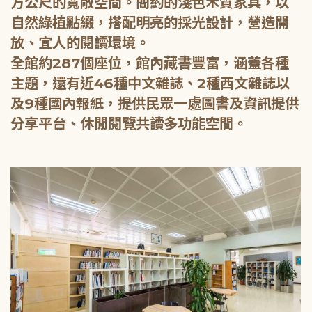
方公尺的寬敞空間。簡約的淺色木質家具，以
自然綠植點綴，搭配明亮的採光設計，營造開
放、宜人的閱讀環境。
全館約287個座位，館內藏書豐富，涵蓋各種
主題，還有近46種中文雜誌、2種西文雜誌以
及9種國內報紙，提供民眾一處圖書及資訊提供