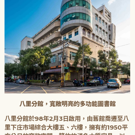
八里分館，寬敞明亮的多功能圖書館
八里分館於98年2月3日啟用，由舊館喬遷至八
里下庄市場綜合大樓五、六樓，擁有約1950平