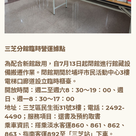
三芝分館臨時營運據點
為配合新館啟用，自7月13日起閉館進行館藏設
備搬遷作業。閉館期間於埔坪市民活動中心3樓
電梯口廊道設立臨時櫃臺。
開放時間：週二至週六8：30～19：00、週
日、週一8：30～17：00
地址：三芝區民生街31號3樓；電話：2492-
4490；服務項目：還書及預約取書
乘車資訊：搭乘淡水客運860、861、862、
863、指南客運892至「三芝站」下車。