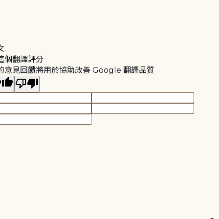
文
這個翻譯評分
的意見回饋將用於協助改善 Google 翻譯品質