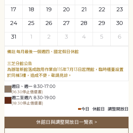
17
18
19
20
21
22
23
24
25
26
27
28
29
30
31
1
2
3
4
5
6
每月最後一個週四、國定假日休館
三芝分館公告
為辦理新館落成啟用作業自115年7月13日起閉館，臨時櫃臺設置
於同棟3樓，造成不便，敬請見諒。
週日、週一 8:30-17:00
(16:30停止借還書)
週二至週六 8:30-19:00
(18:30停止借還書)
今日
休館日
調整開放日
休館日與調整開放日一覽表 >