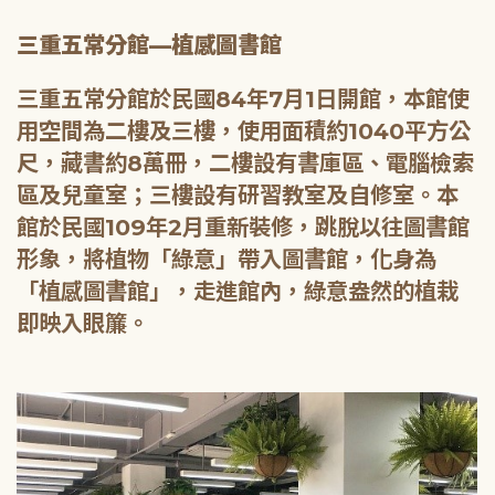
三重五常分館—植感圖書館
三重五常分館於民國84年7月1日開館，本館使
用空間為二樓及三樓，使用面積約1040平方公
尺，藏書約8萬冊，二樓設有書庫區、電腦檢索
區及兒童室；三樓設有研習教室及自修室。本
館於民國109年2月重新裝修，跳脫以往圖書館
形象，將植物「綠意」帶入圖書館，化身為
「植感圖書館」，走進館內，綠意盎然的植栽
即映入眼簾。