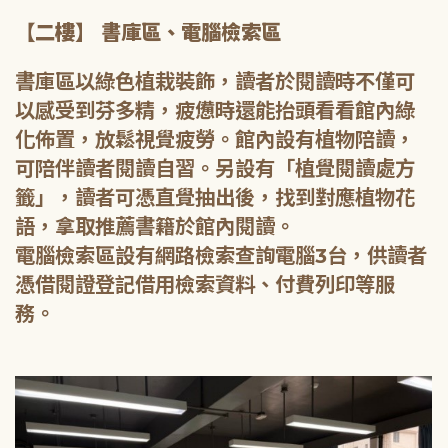
【二樓】 書庫區、電腦檢索區
書庫區以綠色植栽裝飾，讀者於閱讀時不僅可
以感受到芬多精，疲憊時還能抬頭看看館內綠
化佈置，放鬆視覺疲勞。館內設有植物陪讀，
可陪伴讀者閱讀自習。另設有「植覺閱讀處方
籤」，讀者可憑直覺抽出後，找到對應植物花
語，拿取推薦書籍於館內閱讀。
電腦檢索區設有網路檢索查詢電腦3台，供讀者
憑借閱證登記借用檢索資料、付費列印等服
務。