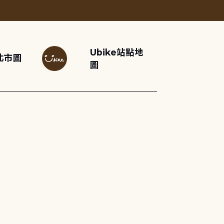
Ubike站點地
北市圖
圖