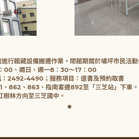
閉館進行館藏設備搬遷作業。閉館期間於埔坪市民活動
：00、週日、週一8：30～17：00
：2492-4490；服務項目：還書及預約取書
1、862、863、指南客運892至「三芝站」下車。
紅樹林方向至三芝國中。