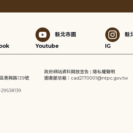
新北市圖
新
ook
Youtube
IG
政府網站資料開放宣告
|
隱私權聲明
區貴興路139號
圖書館信箱：cad2170001@ntpc.gov.tw
29538139