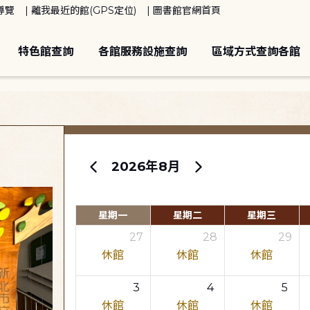
導覽
離我最近的館(GPS定位)
圖書館官網首頁
特色館查詢
各館服務設施查詢
區域方式查詢各館
2026年8月
星期一
星期二
星期三
27
28
29
休館
休館
休館
3
4
5
休館
休館
休館