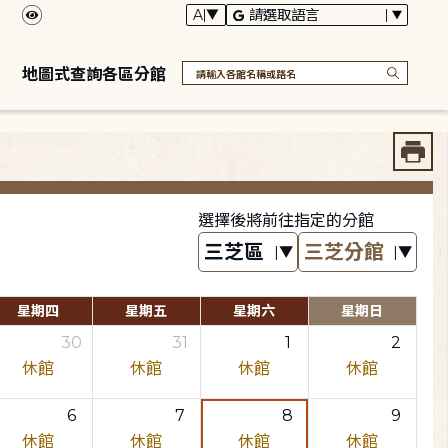
地圖式查詢各區分館
選擇後將前往指定的分館
星期四
星期五
星期六
星期日
30
31
1
2
休館
休館
休館
休館
6
7
8
9
休館
休館
休館
休館