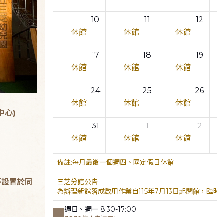
10
11
12
休館
休館
休館
17
18
19
休館
休館
休館
24
25
26
休館
休館
休館
中心)
31
1
2
休館
休館
休館
每月最後一個週四、國定假日休館
臺設置於同
三芝分館公告
為辦理新館落成啟用作業自115年7月13日起閉館，
週日、週一 8:30-17:00