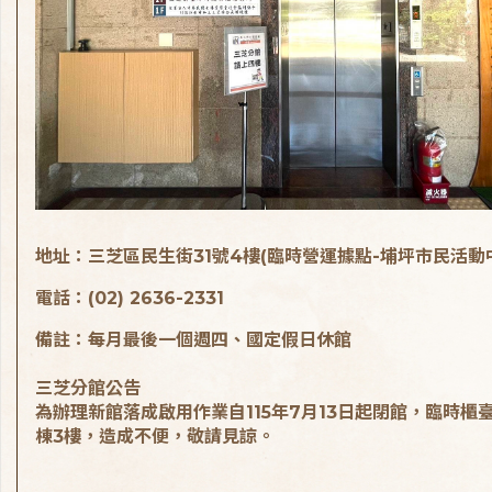
地址：三芝區民生街31號4樓(臨時營運據點-埔坪市民活動
電話：(02) 2636-2331
備註：每月最後一個週四、國定假日休館
三芝分館公告
為辦理新館落成啟用作業自115年7月13日起閉館，臨時櫃
棟3樓，造成不便，敬請見諒。