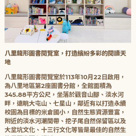
八里龍形圖書閱覽室，打造繽紛多彩的閱讀天
地
八里龍形圖書閱覽室於113年10月22日啟用，
為八里地區第2座圖書分館，全館面積為
345.88平方公尺，坐落於觀音山腳、淡水河
畔，遠眺大屯山、七星山，鄰近有以打造永續
校園為目標的米倉國小，自然生態資源豐富，
附近的淡水河潮間帶、挖子尾自然保留區以及
大坌坑文化、十三行文化等皆是最佳的自然生