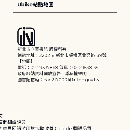
Ubike站點地圖
新北市立圖書館 版權所有
總館地址：220218 新北市板橋區貴興路139號
【地圖】
電話：02-29537868 傳真：02-29538139
政府網站資料開放宣告
|
隱私權聲明
圖書館信箱：cad2170001@ntpc.gov.tw
文
這個翻譯評分
的意見回饋將用於協助改善 Google 翻譯品質