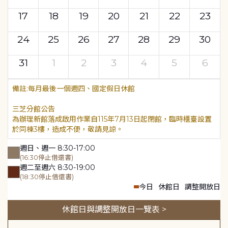
17
18
19
20
21
22
23
24
25
26
27
28
29
30
31
1
2
3
4
5
6
每月最後一個週四、國定假日休館
三芝分館公告
為辦理新館落成啟用作業自115年7月13日起閉館，臨時櫃臺設置
於同棟3樓，造成不便，敬請見諒。
週日、週一 8:30-17:00
(16:30停止借還書)
週二至週六 8:30-19:00
(18:30停止借還書)
今日
休館日
調整開放日
休館日與調整開放日一覽表 >