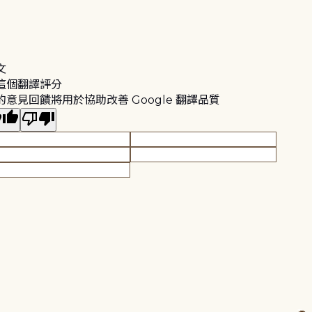
文
這個翻譯評分
的意見回饋將用於協助改善 Google 翻譯品質