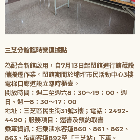
三芝分館臨時營運據點
為配合新館啟用，自7月13日起閉館進行館藏設
備搬遷作業。閉館期間於埔坪市民活動中心3樓
電梯口廊道設立臨時櫃臺。
開放時間：週二至週六8：30～19：00、週
日、週一8：30～17：00
地址：三芝區民生街31號3樓；電話：2492-
4490；服務項目：還書及預約取書
乘車資訊：搭乘淡水客運860、861、862、
863、指南客運892至「三芝站」下車。