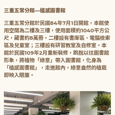
三重五常分館—植感圖書館
三重五常分館於民國84年7月1日開館，本館使
用空間為二樓及三樓，使用面積約1040平方公
尺，藏書約8萬冊，二樓設有書庫區、電腦檢索
區及兒童室；三樓設有研習教室及自修室。本
館於民國109年2月重新裝修，跳脫以往圖書館
形象，將植物「綠意」帶入圖書館，化身為
「植感圖書館」，走進館內，綠意盎然的植栽
即映入眼簾。