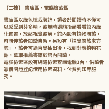
【二樓】 書庫區、電腦檢索區
書庫區以綠色植栽裝飾，讀者於閱讀時不僅可
以感受到芬多精，疲憊時還能抬頭看看館內綠
化佈置，放鬆視覺疲勞。館內設有植物陪讀，
可陪伴讀者閱讀自習。另設有「植覺閱讀處方
籤」，讀者可憑直覺抽出後，找到對應植物花
語，拿取推薦書籍於館內閱讀。
電腦檢索區設有網路檢索查詢電腦3台，供讀者
憑借閱證登記借用檢索資料、付費列印等服
務。