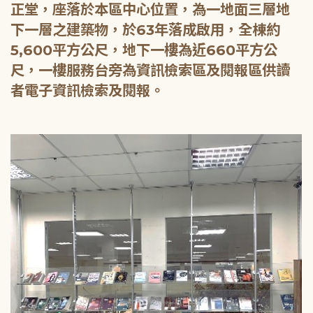
正堂，座落於本區中心位置，為一地面三層地
下一層之建築物，於63年落成啟用，全棟約
5,600平方公尺，地下一樓為近660平方公
尺，一樓服務台旁為資訊檢索區及閱報區供讀
者電子資訊檢索及閱報。