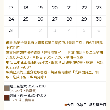
17
18
19
20
21
22
23
24
25
26
27
28
29
30
31
1
2
3
4
5
6
為配合新北市立圖書館第二總館原址重建工程，自6月1日起
全館閉館。
三重分館臨時服務據點「光興閱覽室」，開放時間:星期二至星期
六:9:00~21:00、星期日:9:00~17:00，星期一休館
地址:三重區正義南路62-1號，服務項目:領取預約書、還書，電話:
(02)2981-4887
敬請已預約三重分館取書者，請至臨時據點「光興閱覽室」領
取，造成不便，敬請見諒。
週二至週六 8:30-21:00
(20:30停止借還書)
週日、週一 8:30-17:00
(16:30停止借還書)
今日
休館日
調整開放日