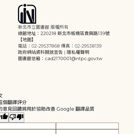
新北市立圖書館 版權所有
總館地址：220218 新北市板橋區貴興路139號
【地圖】
電話：02-29537868 傳真：02-29538139
政府網站資料開放宣告
|
隱私權聲明
圖書館信箱：cad2170001@ntpc.gov.tw
文
這個翻譯評分
的意見回饋將用於協助改善 Google 翻譯品質