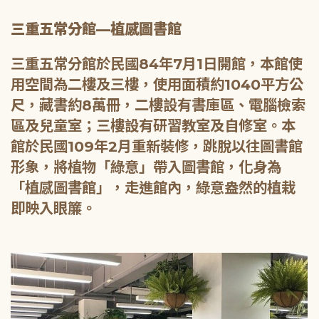
三重五常分館—植感圖書館
三重五常分館於民國84年7月1日開館，本館使
用空間為二樓及三樓，使用面積約1040平方公
尺，藏書約8萬冊，二樓設有書庫區、電腦檢索
區及兒童室；三樓設有研習教室及自修室。本
館於民國109年2月重新裝修，跳脫以往圖書館
形象，將植物「綠意」帶入圖書館，化身為
「植感圖書館」，走進館內，綠意盎然的植栽
即映入眼簾。