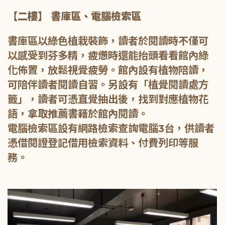
【二樓】 書庫區、電腦檢索區
書庫區以綠色植栽裝飾，讀者於閱讀時不僅可
以感受到芬多精，疲憊時還能抬頭看看館內綠
化佈置，放鬆視覺疲勞。館內設有植物陪讀，
可陪伴讀者閱讀自習。另設有「植覺閱讀處方
籤」，讀者可憑直覺抽出後，找到對應植物花
語，拿取推薦書籍於館內閱讀。
電腦檢索區設有網路檢索查詢電腦3台，供讀者
憑借閱證登記借用檢索資料、付費列印等服
務。