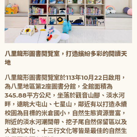
八里龍形圖書閱覽室，打造繽紛多彩的閱讀天
地
八里龍形圖書閱覽室於113年10月22日啟用，
為八里地區第2座圖書分館，全館面積為
345.88平方公尺，坐落於觀音山腳、淡水河
畔，遠眺大屯山、七星山，鄰近有以打造永續
校園為目標的米倉國小，自然生態資源豐富，
附近的淡水河潮間帶、挖子尾自然保留區以及
大坌坑文化、十三行文化等皆是最佳的自然生