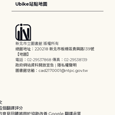
Ubike站點地圖
新北市立圖書館 版權所有
總館地址：220218 新北市板橋區貴興路139號
【地圖】
電話：02-29537868 傳真：02-29538139
政府網站資料開放宣告
|
隱私權聲明
圖書館信箱：cad2170001@ntpc.gov.tw
文
這個翻譯評分
的意見回饋將用於協助改善 Google 翻譯品質