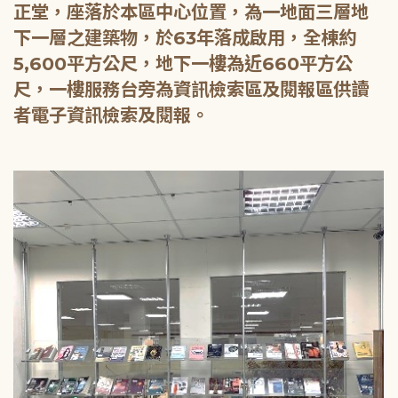
正堂，座落於本區中心位置，為一地面三層地
下一層之建築物，於63年落成啟用，全棟約
5,600平方公尺，地下一樓為近660平方公
尺，一樓服務台旁為資訊檢索區及閱報區供讀
者電子資訊檢索及閱報。