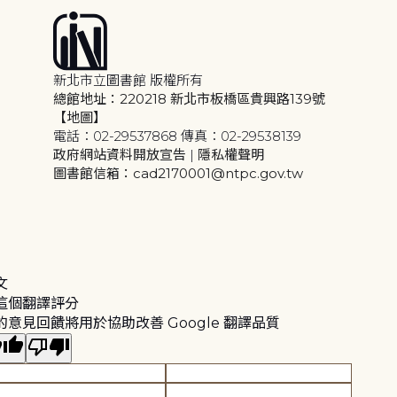
新北市立圖書館 版權所有
總館地址：220218 新北市板橋區貴興路139號
【地圖】
電話：02-29537868 傳真：02-29538139
政府網站資料開放宣告
|
隱私權聲明
圖書館信箱：cad2170001@ntpc.gov.tw
文
這個翻譯評分
的意見回饋將用於協助改善 Google 翻譯品質