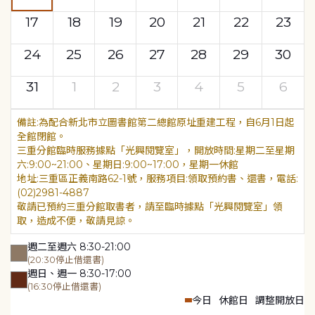
17
18
19
20
21
22
23
24
25
26
27
28
29
30
31
1
2
3
4
5
6
為配合新北市立圖書館第二總館原址重建工程，自6月1日起
全館閉館。
三重分館臨時服務據點「光興閱覽室」，開放時間:星期二至星期
六:9:00~21:00、星期日:9:00~17:00，星期一休館
地址:三重區正義南路62-1號，服務項目:領取預約書、還書，電話:
(02)2981-4887
敬請已預約三重分館取書者，請至臨時據點「光興閱覽室」領
取，造成不便，敬請見諒。
週二至週六 8:30-21:00
(20:30停止借還書)
週日、週一 8:30-17:00
(16:30停止借還書)
今日
休館日
調整開放日