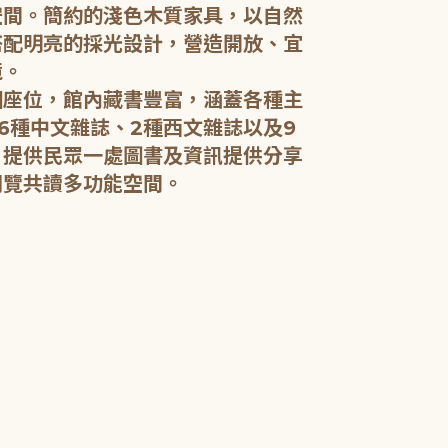
空間。簡約的淺色木質家具，以自然
搭配明亮的採光設計，營造開放、宜
五樓：開架閱
境。
個座位，館內藏書豐富，涵蓋各種主
五樓規劃為成
6種中文雜誌、2種西文雜誌以及9
籍和新進好書
，提供民眾一處圖書及資訊提供分享