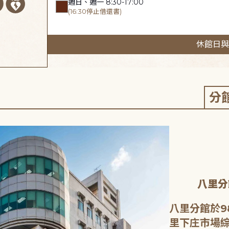
週日、週一 8:30-17:00
(16:30停止借還書)
休館日與
分
八里分
八里分館於9
里下庄市場綜