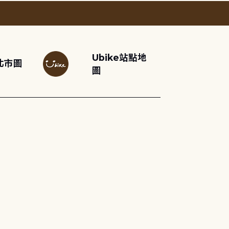
Ubike站點地
北市圖
圖