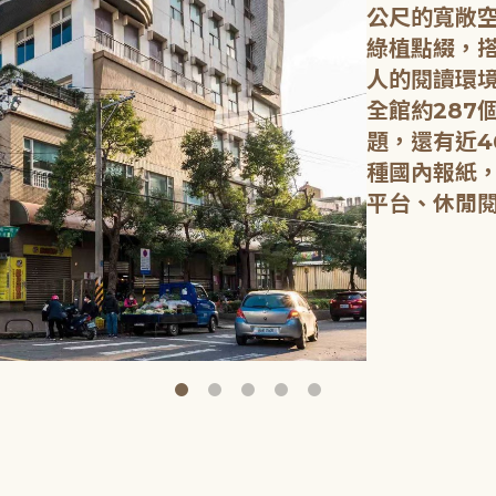
公尺的寬敞
綠植點綴，
人的閱讀環
全館約287
題，還有近4
種國內報紙