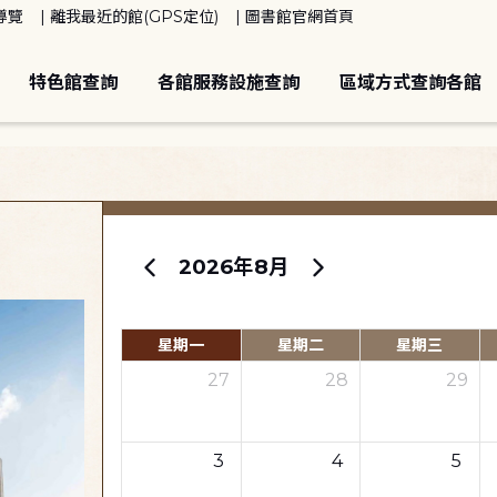
導覽
離我最近的館(GPS定位)
圖書館官網首頁
特色館查詢
各館服務設施查詢
區域方式查詢各館
2026年8月
星期一
星期二
星期三
27
28
29
3
4
5