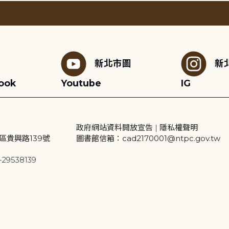
新北市圖
新
ook
Youtube
IG
政府網站資料開放宣告
|
隱私權聲明
區貴興路139號
圖書館信箱：cad2170001@ntpc.gov.tw
29538139