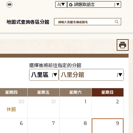
地圖式查詢各區分館
選擇後將前往指定的分館
星期四
星期五
星期六
星期日
30
31
1
2
休館
6
7
8
9